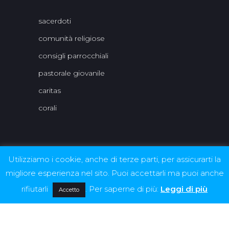
sacerdoti
comunità religiose
consigli parrocchiali
pastorale giovanile
caritas
corali
Utilizziamo i cookie, anche di terze parti, per assicurarti la
Per le immagini delle quali non è stato possibile
migliore esperienza nel sito. Puoi accettarli ma puoi anche
rintracciare autori / detentori di diritti, ci si rende
disponibili ad assolvere quanto occorre per non
rifiutarli
. Per saperne di più:
Leggi di più
Accetto
incorrere in sanzioni o violazioni.
© 2022 Unità pastorale di Susegana - Webdesign by
Claudio Pisu