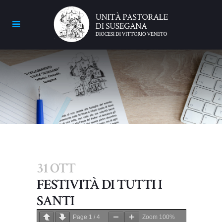
31 OTT
FESTIVITÀ DI TUTTI I
SANTI
Page
1
/
4
Zoom
100%