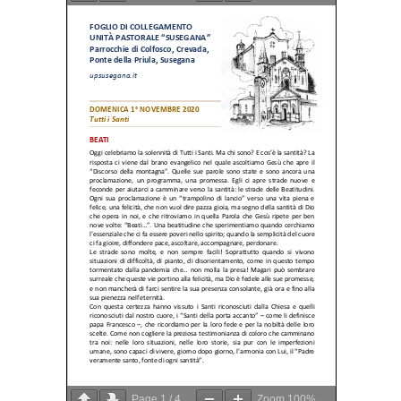
Page
1
/
4
Zoom
100%