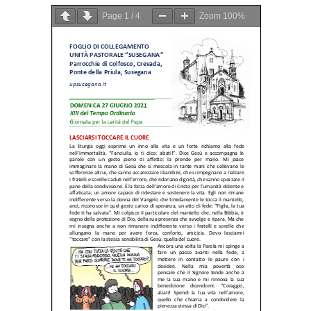
Page
1
/
4
Zoom
100%