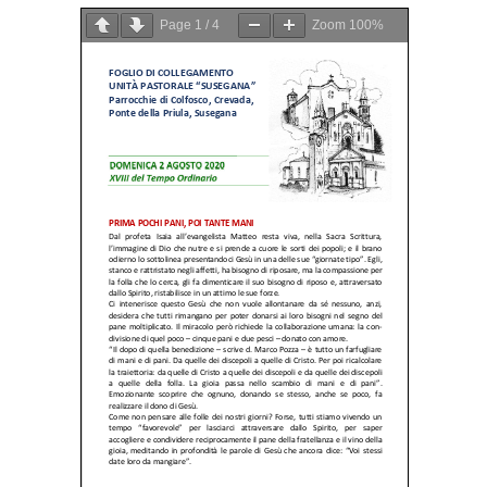
Page
1
/
4
Zoom
100%