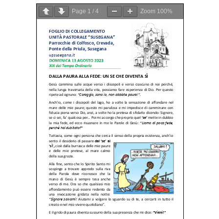
Page
1
/
4
Zoom
100%