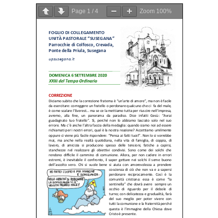
Page
1
/
4
Zoom
100%