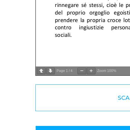
Page
1
/
4
Zoom
100%
SCA