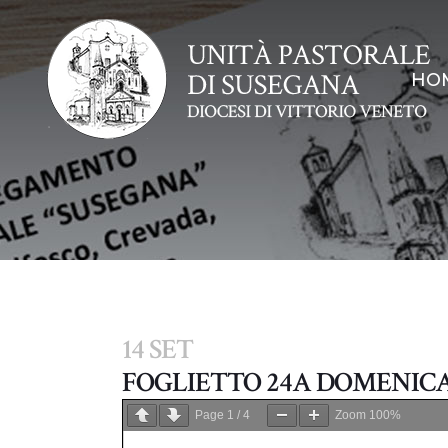
HO
14 SET
FOGLIETTO 24A DOMENIC
Page
1
/
4
Zoom
100%