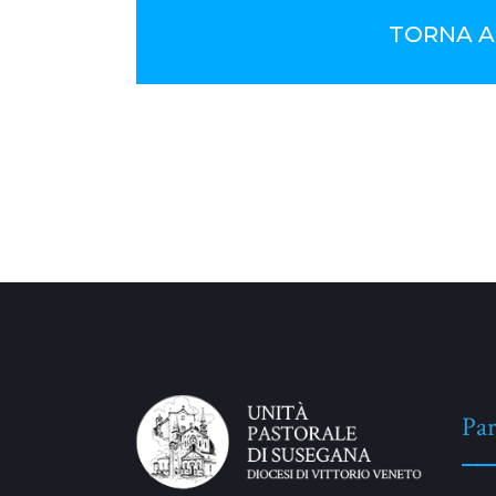
TORNA A
No Comments
Par