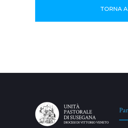
TORNA A
No Comments
Par