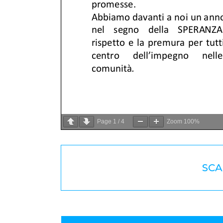
Page
1
/
4
Zoom
100%
SCA