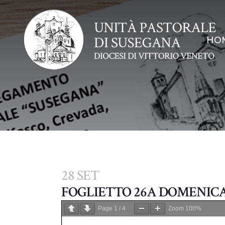
HO
28 SET
FOGLIETTO 26A DOMENIC
Page
1
/
4
Zoom
100%