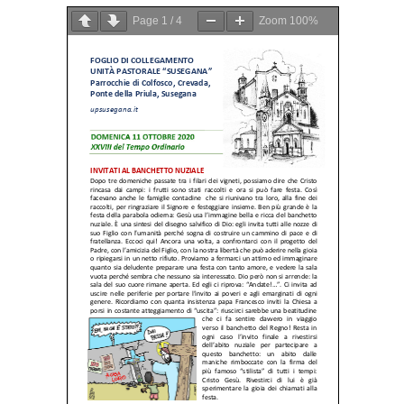
Page
1
/
4
Zoom
100%