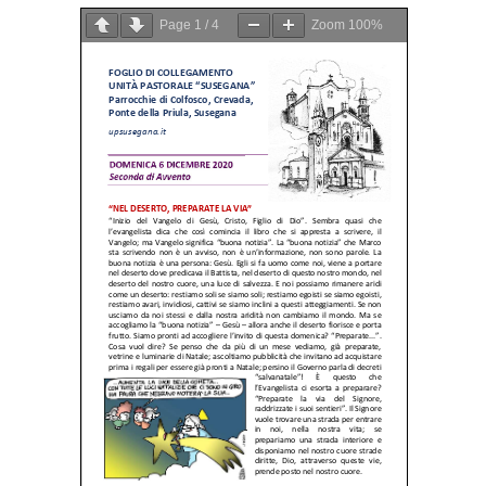
Page
1
/
4
Zoom
100%