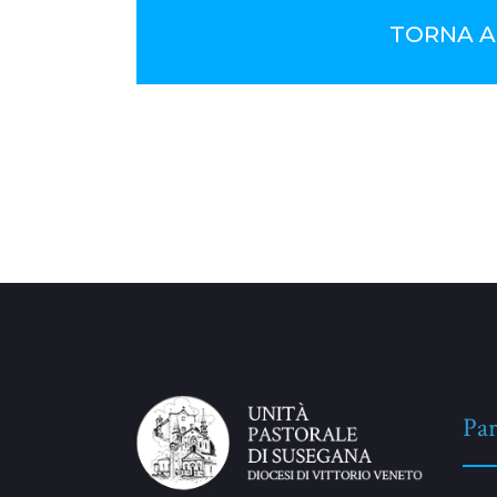
TORNA A
No Comments
Par