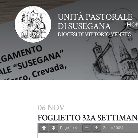
HO
06 NOV
FOGLIETTO 32A SETTIMA
Page
1
/
4
Zoom
100%