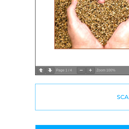
Page
1
/
4
Zoom
100%
SCA