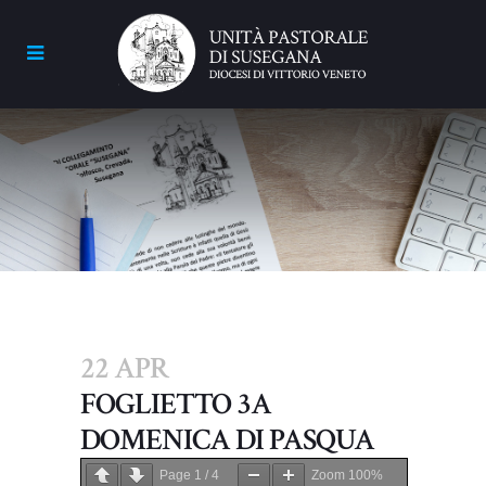
22 APR
FOGLIETTO 3A
DOMENICA DI PASQUA
Page
1
/
4
Zoom
100%