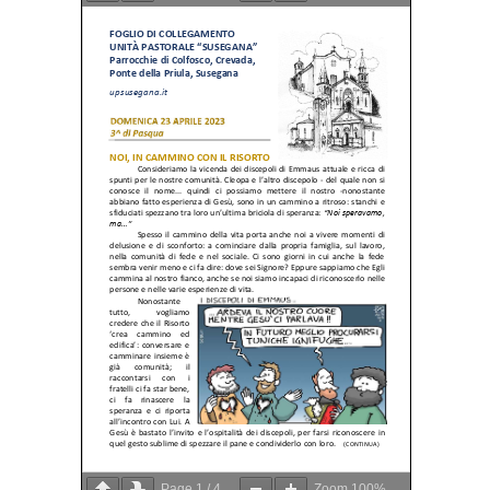
Page
1
/
4
Zoom
100%