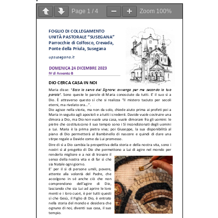
Page
1
/
4
Zoom
100%