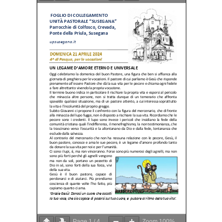
Page
1
/
4
Zoom
100%