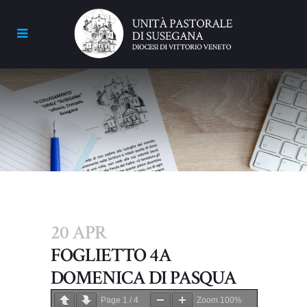
20 APR
FOGLIETTO 4A
DOMENICA DI PASQUA
Page
1
/
4
Zoom
100%