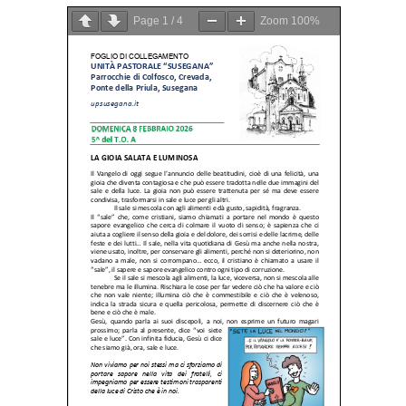
Page
1
/
4
Zoom
100%