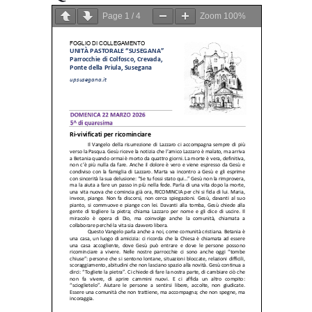
Page
1
/
4
Zoom
100%