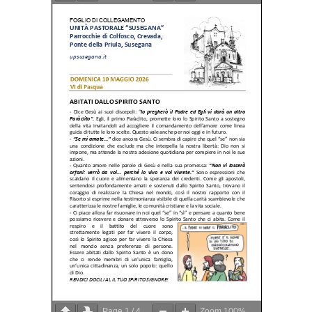
Page
1
/
4
Zoom
100%