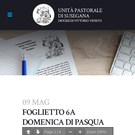
09 MAG
FOGLIETTO 6A
DOMENICA DI PASQUA
Page
1
/
4
Zoom
100%