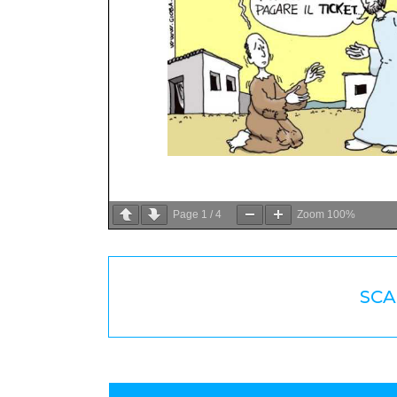
Page
1
/
4
Zoom
100%
SCA