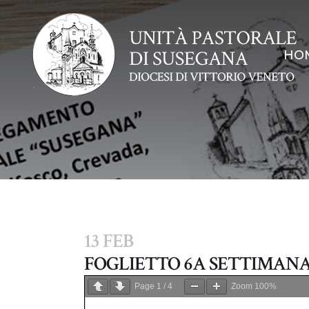
HO
13 FEB
FOGLIETTO 6A SETTIMAN
Page
1
/
4
Zoom
100%