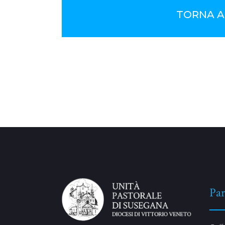
TORNA A
No Comments
Par