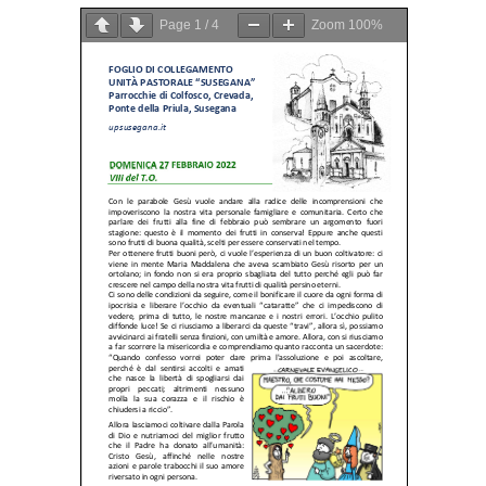
Page
1
/
4
Zoom
100%