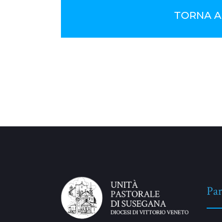
TORNA A
No Comments
Par