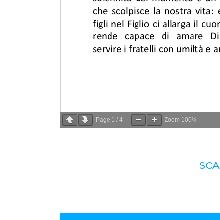
Page
1
/
4
Zoom
100%
SCA