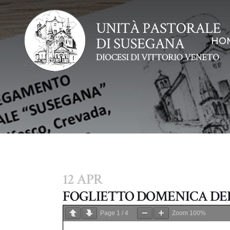
HO
12 APR
FOGLIETTO DOMENICA DE
Page
1
/
4
Zoom
100%