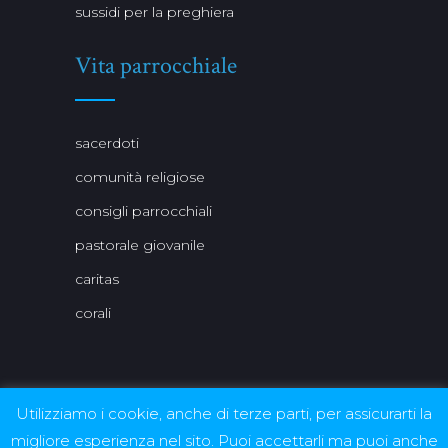
sussidi per la preghiera
Vita parrocchiale
sacerdoti
comunità religiose
consigli parrocchiali
pastorale giovanile
caritas
corali
Utilizziamo i cookie, anche di terze parti, per assicurarti la
Per le immagini delle quali non è stato possibile
migliore esperienza nel sito. Puoi accettarli ma puoi anche
rintracciare autori / detentori di diritti, ci si rende