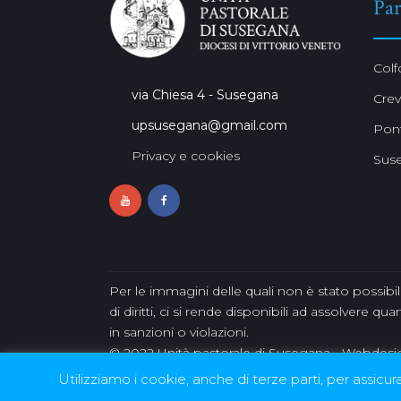
Par
Colf
via Chiesa 4 - Susegana
Cre
upsusegana@gmail.com
Pont
Privacy e cookies
Sus
Per le immagini delle quali non è stato possibile
di diritti, ci si rende disponibili ad assolvere 
in sanzioni o violazioni.
© 2022 Unità pastorale di Susegana - Webdes
Utilizziamo i cookie, anche di terze parti, per assicura