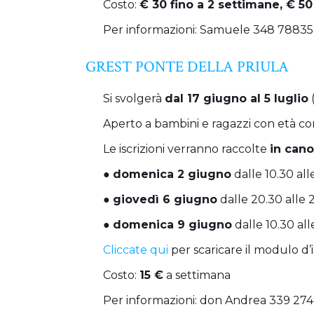
Costo:
€ 30 fino a 2 settimane, € 50
Per informazioni: Samuele 348 78835
GREST PONTE DELLA PRIULA
Si svolgerà
dal 17 giugno al 5 luglio
(
Aperto a bambini e ragazzi con età com
Le iscrizioni verranno raccolte
in cano
●
domenica 2 giugno
dalle 10.30 all
●
giovedì 6 giugno
dalle 20.30 alle 
●
domenica 9 giugno
dalle 10.30 all
Cliccate qui
per scaricare il modulo d’i
Costo:
15 €
a settimana
Per informazioni: don Andrea 339 274