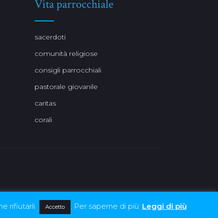
Vita parrocchiale
sacerdoti
comunità religiose
consigli parrocchiali
pastorale giovanile
caritas
corali
e rifiutarli
. Per saperne di più:
Leggi di più
Accetto