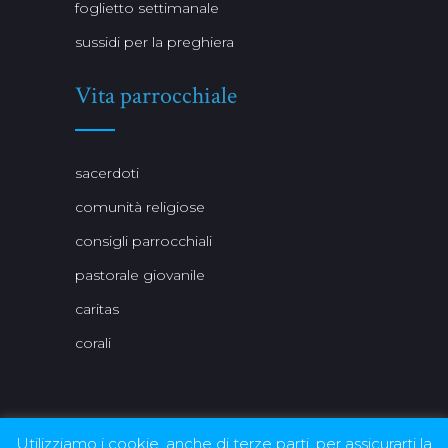
foglietto settimanale
sussidi per la preghiera
Vita parrocchiale
sacerdoti
comunità religiose
consigli parrocchiali
pastorale giovanile
caritas
corali
Utilizziamo i cookie, anche di terze parti, per assicurarti la
Per le immagini delle quali non è stato possibile