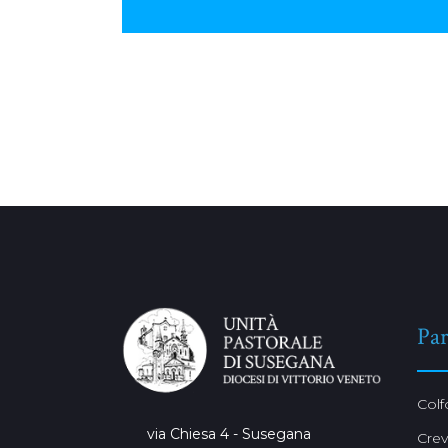
No Comments
Par
Colf
via Chiesa 4 - Susegana
Cre