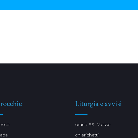
rocchie
Liturgia e avvisi
osco
orario SS. Messe
vada
chierichetti