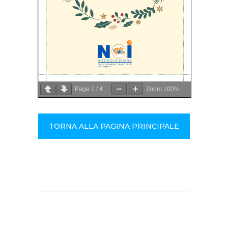
Page
1
/
4
Zoom
100%
TORNA ALLA PAGINA PRINCIPALE