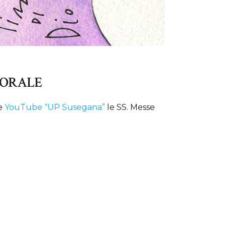
TORALE
le
YouTube “UP Susegana”
le SS. Messe