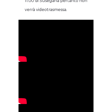
11.00 di Susegana pertanto non
verrà videotrasmessa.